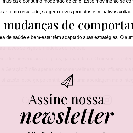
a, música e consumo moderado de café. Esse movimento se cone
s. Como resultado, surgem novos produtos e iniciativas voltad
 mudanças de comportam
rea de saúde e bem-estar têm adaptado suas estratégias. O aum
ara novos serviços e modelos de negócio.
vidades presenciais e digitais, ganham força. O mesmo acontec
a Geração Z não apenas consome wellness, mas influencia a 
ocialização, esse grupo contribui para uma abordagem mais inte
Assine nossa
Compartilhe:
newsletter