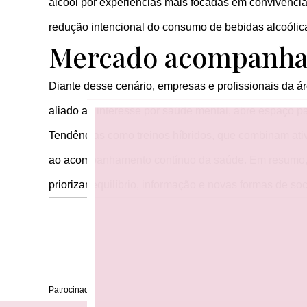
álcool por experiências mais focadas em convivênci
redução intencional do consumo de bebidas alcoólica
Mercado acompanha
Diante desse cenário, empresas e profissionais da á
aliado ao interesse por saúde mental, abre espaço p
Tendências como treinos híbridos, que combinam ati
ao acompanhamento contínuo da saúde. Em resumo, 
priorizar equilíbrio, informação e novas formas de s
Patrocinado