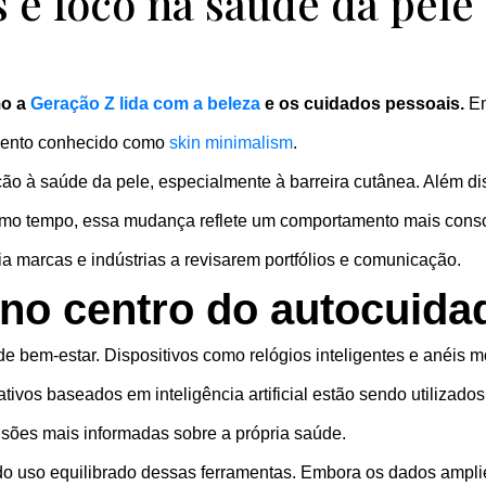
 e foco na saúde da pele
mo a
Geração Z lida com a beleza
e os cuidados pessoais.
Em
vimento conhecido como
skin minimalism
.
ção à saúde da pele, especialmente à barreira cutânea. Além d
smo tempo, essa mudança reflete um comportamento mais cons
ia marcas e indústrias a revisarem portfólios e comunicação.
 no centro do autocuida
de bem-estar. Dispositivos como relógios inteligentes e anéis
tivos baseados em inteligência artificial estão sendo utilizados
sões mais informadas sobre a própria saúde.
a do uso equilibrado dessas ferramentas. Embora os dados ampl