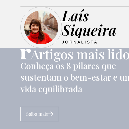
Laís
Siqueira
JORNALISTA
Artigos mais lid
Conheça os 8 pilares que
sustentam o bem-estar e u
vida equilibrada
Saiba mais