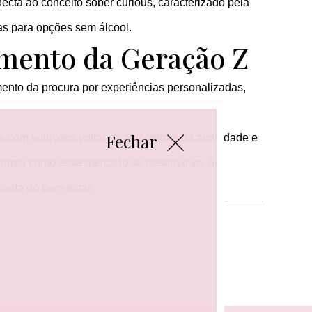
cta ao conceito sober curious, caracterizado pela
as para opções sem álcool.
ento da Geração Z
ento da procura por experiências personalizadas,
Fechar
e com soluções voltadas ao controle da ansiedade e
forma como esse mercado se desenvolve. Ao
grada do bem-estar.