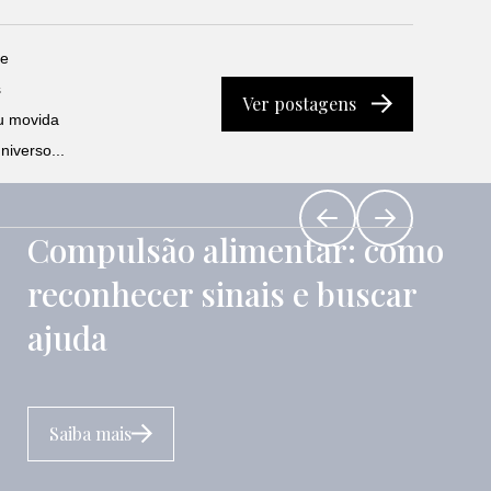
de
s
Ver postagens
u movida
niverso...
Compulsão alimentar: como
reconhecer sinais e buscar
ajuda
Saiba mais