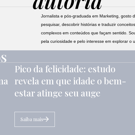
autoria
Jornalista e pós-graduada em Marketing, gosto 
pesquisar, descobrir histórias e traduzir conceito
complexos em conteúdos que façam sentido. So
pela curiosidade e pelo interesse em explorar o u
os
Pico da felicidade: estudo
ma
revela em que idade o bem-
estar atinge seu auge
Saiba mais