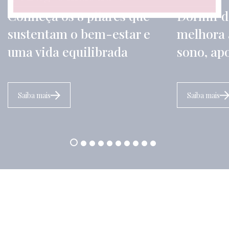
E
Conheça os 8 pilares que
Dormir d
-
m
sustentam o bem-estar e
melhora 
a
i
uma vida equilibrada
sono, ap
l
Saiba mais
Saiba mais