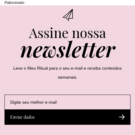
Patrocinado
Assine nossa
newsletter
Leve o Meu Ritual para o seu e-mail e receba conteúdos
semanais.
E
E
*
-
-
*
m
m
E
a
a
-
Enviar dados
i
i
m
l
l
a
*
i