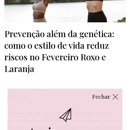
Prevenção além da genética:
como o estilo de vida reduz
riscos no Fevereiro Roxo e
Laranja
Longevidade
17/02/26
Fechar
Redação
O estilo de vida não elimina riscos genéticos nem substitui
acompanhamento médico. Ainda assim, ele influencia processos
inflamatórios, imunológicos e neurológicos que estão presentes