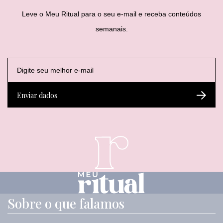
Leve o Meu Ritual para o seu e-mail e receba conteúdos
semanais.
E
E
E
-
-
-
m
m
m
a
a
a
Enviar dados
i
i
i
l
l
l
*
*
*
Sobre o que falamos