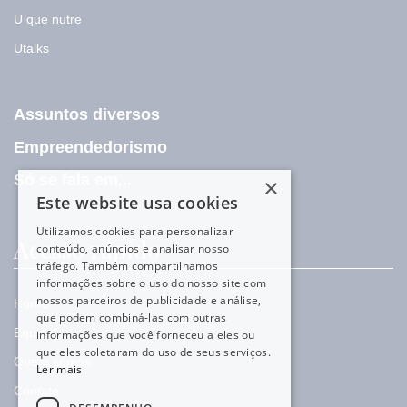
U que nutre
Utalks
Assuntos diversos
Empreendedorismo
Só se fala em...
×
Este website usa cookies
Utilizamos cookies para personalizar
Acesso rápido
conteúdo, anúncios e analisar nosso
tráfego. Também compartilhamos
informações sobre o uso do nosso site com
nossos parceiros de publicidade e análise,
Home
que podem combiná-las com outras
Equipe
informações que você forneceu a eles ou
que eles coletaram do uso de seus serviços.
Quem somos
Ler mais
Contato