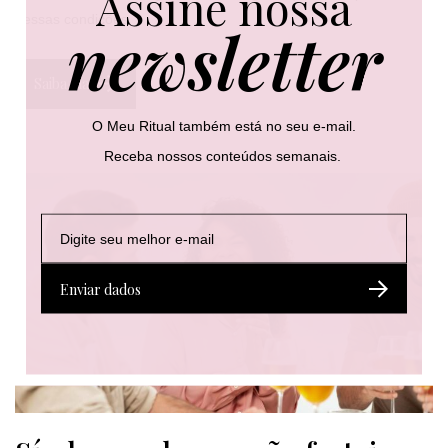
Assine nossa
nessas condições.
newsletter
Saiba mais
O Meu Ritual também está no seu e-mail.
Receba nossos conteúdos semanais.
E
E
E
-
-
-
m
m
m
a
a
a
Enviar dados
i
i
i
l
l
l
*
E
-
m
a
i
l