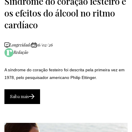
Síndrome do coração festeiro e
E
-
os efeitos do álcool no ritmo
m
a
cardíaco
i
l
Longevidade
16/02/26
Redação
A síndrome do coração festeiro foi descrita pela primeira vez em
1978, pelo pesquisador americano Philip Ettinger.
Saiba mais