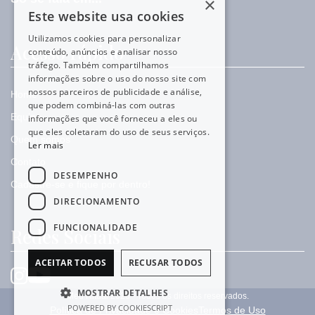
×
Este website usa cookies
Utilizamos cookies para personalizar
Acesso rápido
conteúdo, anúncios e analisar nosso
tráfego. Também compartilhamos
informações sobre o uso do nosso site com
nossos parceiros de publicidade e análise,
Home
que podem combiná-las com outras
Equipe
informações que você forneceu a eles ou
que eles coletaram do uso de seus serviços.
Quem somos
Ler mais
Contato
DESEMPENHO
Cadastre-se e fique por dentro!
DIRECIONAMENTO
FUNCIONALIDADE
Redes Sociais
ACEITAR TODOS
RECUSAR TODOS
MOSTRAR DETALHES
Meu Ritual 2026 - Todos os direitos reservados.
POWERED BY COOKIESCRIPT
Política de Privacidade e Cookies
Termos de Uso