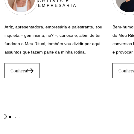
ARTISTA E
EMPRESÁRIA
Atriz, apresentadora, empresária e palestrante, sou
Bem-humora
inquieta – geminiana, né? –, curiosa e, além de ter
do Meu Ritu
fundado o Meu Ritual, também vou dividir por aqui
conversas l
assuntos que fazem parte da minha rotina.
e provocar 
Conheça!
Conheça