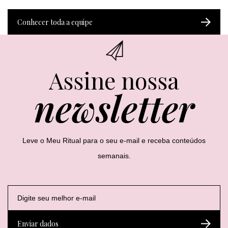
Conhecer toda a equipe
Assine nossa
newsletter
Leve o Meu Ritual para o seu e-mail e receba conteúdos
semanais.
E
E
E
-
-
-
m
m
m
a
a
a
Enviar dados