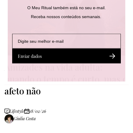
O Meu Ritual também está no seu e-mail.
Receba nossos conteúdos semanais.
E
E
-
-
m
m
a
a
Enviar dados
i
i
Amizades na vida adulta:
l
l
*
quando o tempo é curto, mas o
afeto não
Lifestyle
18/02/26
Giulia Costa