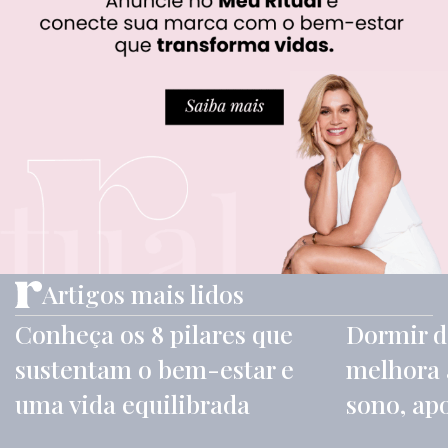
Artigos mais lidos
Conheça os 8 pilares que
Dormir d
sustentam o bem-estar e
melhora 
uma vida equilibrada
sono, ap