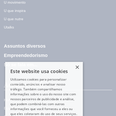
U movimento
U que inspira
U que nutre
Utalks
Assuntos diversos
Empreendedorismo
Só se fala em...
×
Este website usa cookies
Utilizamos cookies para personalizar
Acesso rápido
conteúdo, anúncios e analisar nosso
tráfego. Também compartilhamos
informações sobre o uso do nosso site com
nossos parceiros de publicidade e análise,
Home
que podem combiná-las com outras
Equipe
informações que você forneceu a eles ou
que eles coletaram do uso de seus serviços.