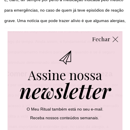
para emergências, no caso de quem já teve episódios de reação
grave. Uma notícia que pode trazer alívio é que algumas alergias,
sobretudo as diagnosticadas na infância, podem desaparecer ao
Fechar
longo do tempo. Ainda assim, é fundamental manter
acompanhamento médico para saber quando e se é seguro
reintroduzir determinado alimento.
Assine nossa
Comer com segurança e leveza
newsletter
Se por um lado alergias e intolerâncias exigem restrições, por
outro não precisam ser encaradas apenas como limitações. Hoje,
o acesso à informação e à variedade de produtos no mercado
O Meu Ritual também está no seu e-mail.
facilita a vida de quem precisa substituir ingredientes.
Receba nossos conteúdos semanais.
O mais importante é entender que, no caso da alergia, a