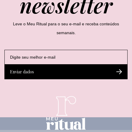
newsletter
Leve o Meu Ritual para o seu e-mail e receba conteúdos
semanais.
E
E
E
-
-
-
m
m
m
a
a
a
Enviar dados
i
i
i
l
l
l
*
E
-
m
a
i
l
*