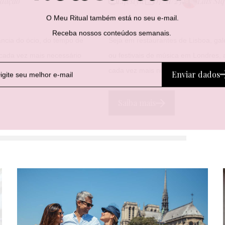
dação
Lifestyle
07/11/25
Laís Si
O Meu Ritual também está no seu e-mail.
Receba nossos conteúdos semanais.
ncia do ócio, do tempo de
Seja em restaurantes de Lisboa, gal
 cada vez mais necessário
ou festivais de música em Londres, a
cada vez mais notada.
Enviar dados
Saiba mais