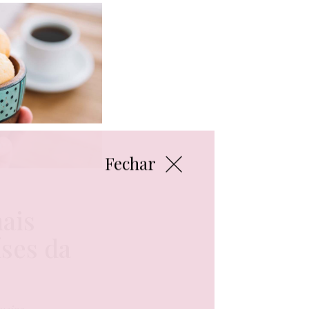
Fechar
ais
ses da