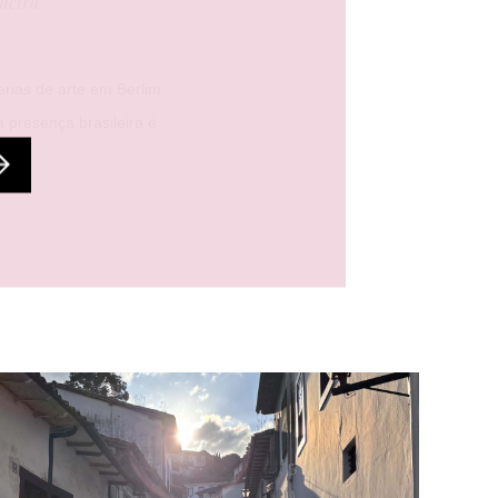
queira
erias de arte em Berlim
 presença brasileira é