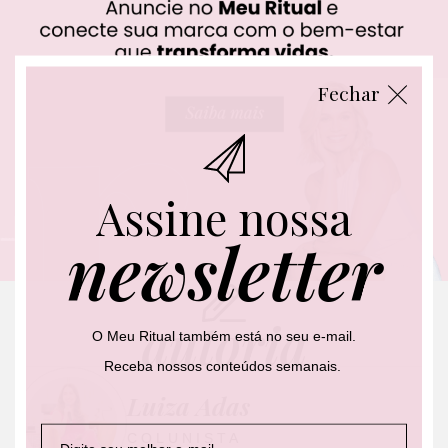
Fechar
Assine nossa
newsletter
autoria
O Meu Ritual também está no seu e-mail.
Receba nossos conteúdos semanais.
Luiza Adas
E
E
E
COLUNISTA