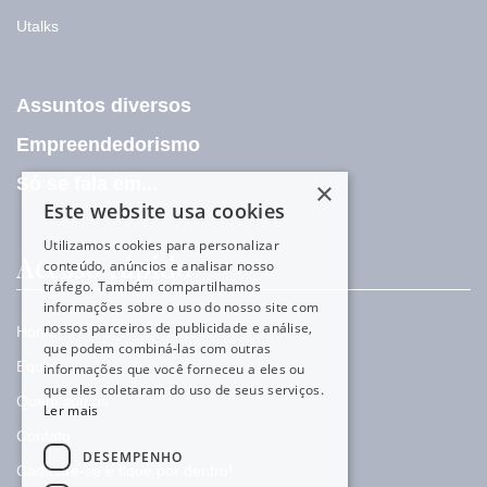
Utalks
Assuntos diversos
Empreendedorismo
Só se fala em...
×
Este website usa cookies
Utilizamos cookies para personalizar
Acesso rápido
conteúdo, anúncios e analisar nosso
tráfego. Também compartilhamos
informações sobre o uso do nosso site com
nossos parceiros de publicidade e análise,
Home
que podem combiná-las com outras
Equipe
informações que você forneceu a eles ou
que eles coletaram do uso de seus serviços.
Quem somos
Ler mais
Contato
DESEMPENHO
Cadastre-se e fique por dentro!