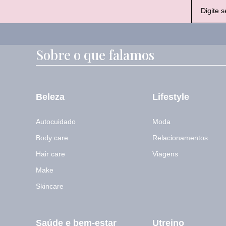
E
-
m
a
i
l
Sobre o que falamos
*
Beleza
Lifestyle
Autocuidado
Moda
Body care
Relacionamentos
Hair care
Viagens
Make
Skincare
Saúde e bem-estar
Utreino