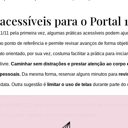
acessíveis para o Portal 1
1/11 pela primeira vez, algumas práticas acessíveis podem aj
mo ponto de referência e permite revisar avanços de forma obje
 orientado, por sua vez, costuma facilitar a prática para inicia
livre.
Caminhar sem distrações e prestar atenção ao corpo 
 pessoais.
Da mesma forma, reservar alguns minutos para
revi
 data. Outra sugestão é
limitar o uso de telas
durante parte do 
izar ideias.
, o Portal 11/11 pode servir como oportunidade de observar pri
lusive, mais coerente com os próprios objetivos.