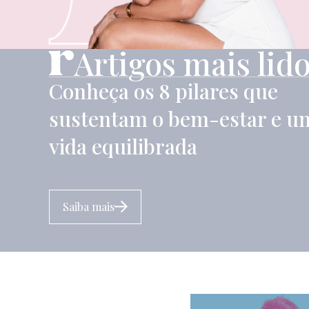
i
l
E
Artigos mais lid
-
m
a
Conheça os 8 pilares que
i
l
sustentam o bem-estar e u
vida equilibrada
Saiba mais