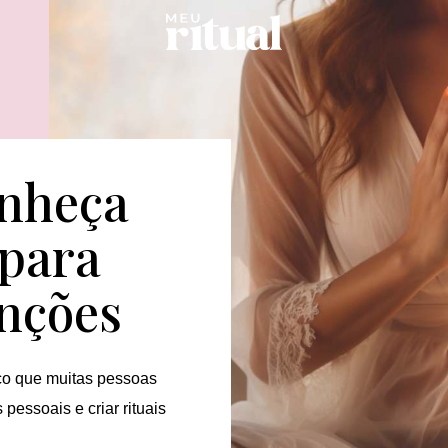
onheça
 para
enções
ico que muitas pessoas
s pessoais e criar rituais