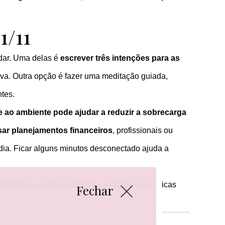
1/11
udar. Uma delas é
escrever três intenções para as
tiva. Outra opção é fazer uma meditação guiada,
ntes.
e ao ambiente pode ajudar a reduzir a sobrecarga
sar planejamentos financeiros
, profissionais ou
dia. Ficar alguns minutos desconectado ajuda a
oridades, ajustar caminhos e estabelecer práticas
Fechar