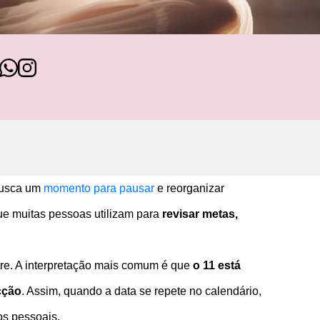
 busca um
momento para pausar
e reorganizar
ue muitas pessoas utilizam para
revisar metas,
re. A interpretação mais comum é que
o 11 está
cção
. Assim, quando a data se repete no calendário,
os pessoais.