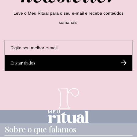
Leve o Meu Ritual para o seu e-mail e receba conteúdos
semanais.
E
E
E
-
-
-
m
m
m
a
a
a
Enviar dados
i
i
i
l
l
l
*
E
-
m
a
i
l
E
-
m
Sobre o que falamos
a
i