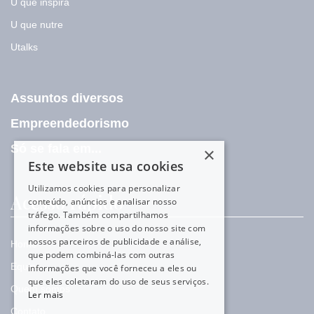
U que inspira
U que nutre
Utalks
Assuntos diversos
Empreendedorismo
Só se fala em...
×
Este website usa cookies
Utilizamos cookies para personalizar
Acesso rápido
conteúdo, anúncios e analisar nosso
tráfego. Também compartilhamos
informações sobre o uso do nosso site com
nossos parceiros de publicidade e análise,
Home
que podem combiná-las com outras
Equipe
informações que você forneceu a eles ou
que eles coletaram do uso de seus serviços.
Quem somos
Ler mais
Contato