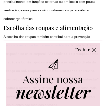
principalmente em funções externas ou em locais com pouca
ventilação, essas pausas são fundamentais para evitar a
sobrecarga térmica.
Escolha das roupas e alimentação
A escolha das roupas também contribui para a prevenção.
Tecidos leves e que favorecem a ventilação
da pele facilitam a
Fechar
dissipação do calor corporal.
“Acessórios de proteção, como
chapéus e bonés, ajudam a reduzir a exposição direta da
cabeça ao sol, enquanto o uso de protetor solar previne
Assine nossa
queimaduras que podem agravar a sensação de mal-estar”,
newsletter
pontua a médica.
No deslocamento diário, buscar rotas mais
sombreadas e reduzir a permanência ao ar livre nos horários
mais quentes são medidas eficazes.