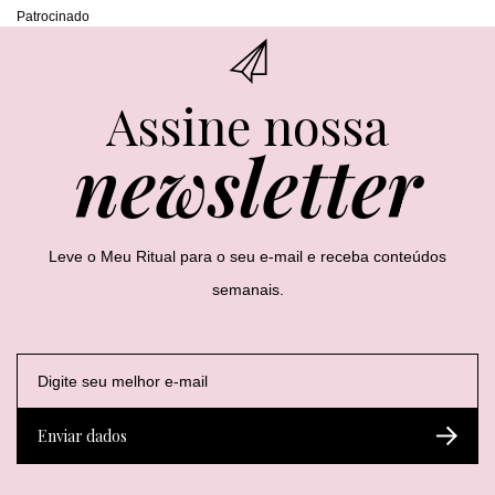
Patrocinado
Assine nossa
newsletter
Leve o Meu Ritual para o seu e-mail e receba conteúdos
semanais.
E
E
E
-
-
-
m
m
m
a
a
a
Enviar dados
i
i
i
l
l
l
*
*