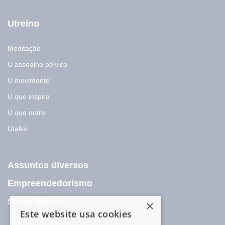
Utreino
Meditação
U assoalho pélvico
U movimento
U que inspira
U que nutre
Utalks
Assuntos diversos
Empreendedorismo
Só se fala em...
×
Este website usa cookies