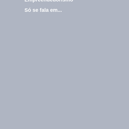
l
Só se fala em...