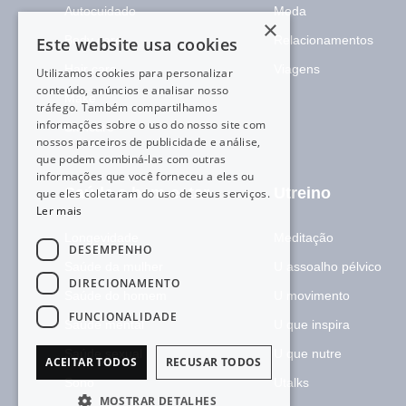
Autocuidado
Moda
×
Body care
Relacionamentos
Este website usa cookies
Hair care
Viagens
Utilizamos cookies para personalizar
conteúdo, anúncios e analisar nosso
Make
tráfego. Também compartilhamos
informações sobre o uso do nosso site com
Skincare
nossos parceiros de publicidade e análise,
que podem combiná-las com outras
informações que você forneceu a eles ou
Saúde e bem-estar
Utreino
que eles coletaram do uso de seus serviços.
Ler mais
Longevidade
Meditação
DESEMPENHO
Saúde da mulher
U assoalho pélvico
DIRECIONAMENTO
Saúde do homem
U movimento
FUNCIONALIDADE
Saúde mental
U que inspira
Saúde sexual
U que nutre
ACEITAR TODOS
RECUSAR TODOS
Sono
Utalks
MOSTRAR DETALHES