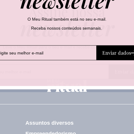
Assine nossa
newsletter
O Meu Ritual também está no seu e-mail.
Receba nossos conteúdos semanais.
Leve o Meu Ritual para o seu e-mail e receba conteúdos semanais.
Enviar dados
E
*
Enviar d
-
E
m
-
a
m
i
a
l
i
l
E
-
m
Assuntos diversos
a
i
Empreendedorismo