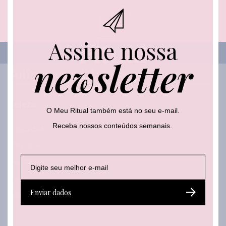
m
a
i
l
Assine nossa
E
-
newsletter
m
Sobre o que falamos
a
i
l
Beleza
O Meu Ritual também está no seu e-mail.
Receba nossos conteúdos semanais.
Autocuidado
Body care
E
E
Hair care
-
-
m
Make
m
a
a
Enviar dados
Skincare
i
i
l
l
*