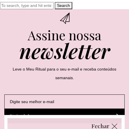
Search
Assine nossa
newsletter
Leve o Meu Ritual para o seu e-mail e receba conteúdos
semanais.
E
E
E
-
-
-
m
m
m
a
a
a
Enviar dados
i
i
i
l
l
l
Fechar