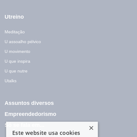
Utreino
Meditação
U assoalho pélvico
U movimento
U que inspira
U que nutre
Utalks
Assuntos diversos
Empreendedorismo
Só se fala em...
×
Este website usa cookies