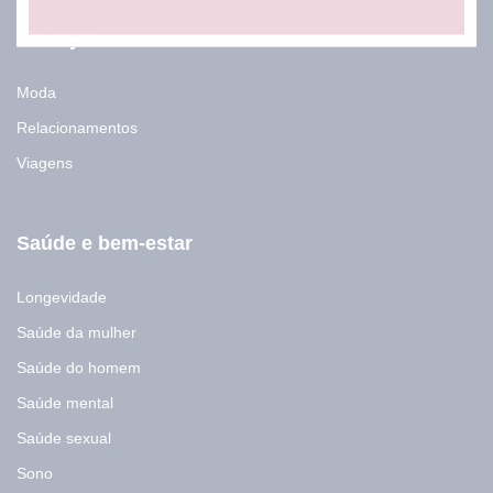
-
m
Lifestyle
a
i
Moda
l
E
Relacionamentos
-
m
Viagens
a
i
l
Saúde e bem-estar
Longevidade
Saúde da mulher
Saúde do homem
Saúde mental
Saúde sexual
Sono