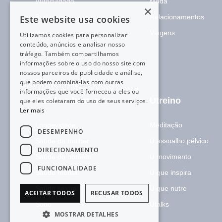
Autocuidado
Moda
×
Body care
Relacionamentos
Este website usa cookies
Hair care
Viagens
Utilizamos cookies para personalizar
conteúdo, anúncios e analisar nosso
Make
tráfego. Também compartilhamos
informações sobre o uso do nosso site com
Skincare
nossos parceiros de publicidade e análise,
que podem combiná-las com outras
informações que você forneceu a eles ou
Saúde e bem-estar
Utreino
que eles coletaram do uso de seus serviços.
Ler mais
Longevidade
Meditação
DESEMPENHO
Saúde da mulher
U assoalho pélvico
DIRECIONAMENTO
Saúde do homem
U movimento
FUNCIONALIDADE
Saúde mental
U que inspira
Saúde sexual
U que nutre
ACEITAR TODOS
RECUSAR TODOS
Sono
Utalks
MOSTRAR DETALHES