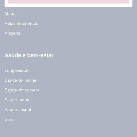
-
m
Moda
a
i
Relacionamentos
l
Viagens
Saúde e bem-estar
Longevidade
Saúde da mulher
Saúde do homem
Saúde mental
Saúde sexual
Sono