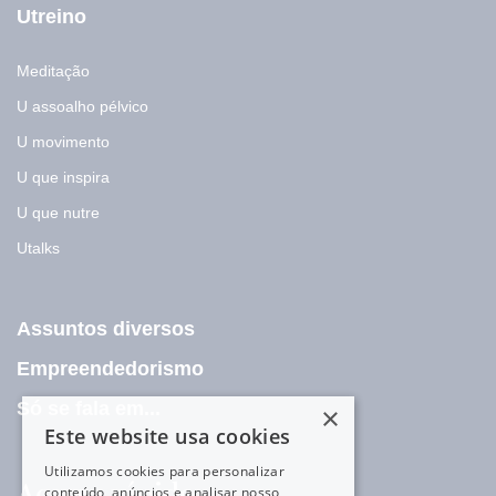
Utreino
Meditação
U assoalho pélvico
U movimento
U que inspira
U que nutre
Utalks
Assuntos diversos
Empreendedorismo
Só se fala em...
×
Este website usa cookies
Utilizamos cookies para personalizar
Acesso rápido
conteúdo, anúncios e analisar nosso