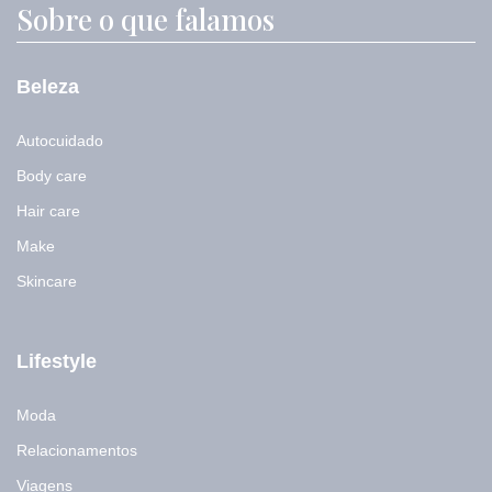
m
Sobre o que falamos
l
a
E
i
-
l
m
Beleza
a
i
l
Autocuidado
Body care
Hair care
Make
Skincare
Lifestyle
Moda
Relacionamentos
Viagens