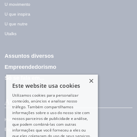
U movimento
U que inspira
U que nutre
Utalks
Assuntos diversos
Empreendedorismo
Só se fala em...
×
Este website usa cookies
Utilizamos cookies para personalizar
Acesso rápido
conteúdo, anúncios e analisar nosso
tráfego. Também compartilhamos
informações sobre o uso do nosso site com
nossos parceiros de publicidade e análise,
Home
que podem combiná-las com outras
Equipe
informações que você forneceu a eles ou
que eles coletaram do uso de seus serviços.