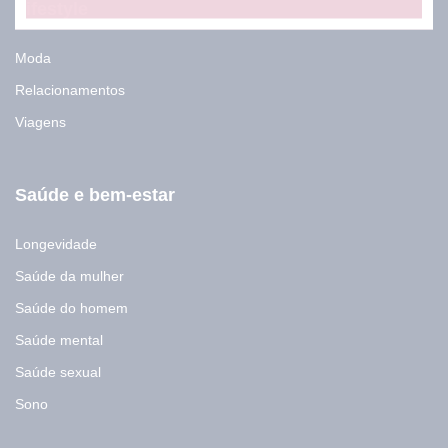
-
Lifestyle
m
a
i
Moda
l
Relacionamentos
E
-
Viagens
m
a
i
l
Saúde e bem-estar
Longevidade
Saúde da mulher
Saúde do homem
Saúde mental
Saúde sexual
Sono