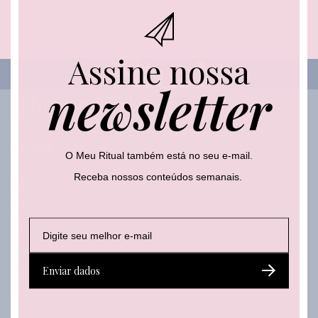
Assine nossa
newsletter
Sobre o que falamos
Beleza
O Meu Ritual também está no seu e-mail.
Receba nossos conteúdos semanais.
Autocuidado
Body care
E
E
E
Hair care
-
-
-
m
Make
m
m
a
a
a
Enviar dados
Skincare
i
i
i
l
l
l
*
E