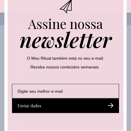
Assine nossa
newsletter
Sobre o que falamos
Beleza
O Meu Ritual também está no seu e-mail.
Autocuidado
Receba nossos conteúdos semanais.
Body care
Hair care
E
E
*
Make
-
-
E
m
m
-
Skincare
a
a
m
Enviar dados
i
i
a
l
l
i
*
l
Lifestyle
*