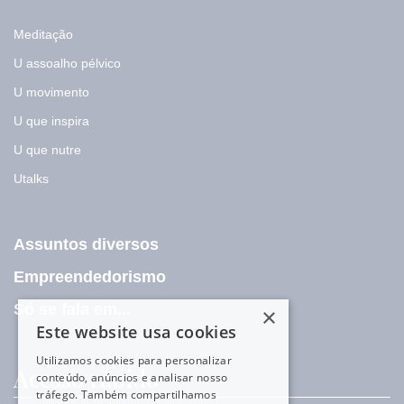
Meditação
U assoalho pélvico
U movimento
U que inspira
U que nutre
Utalks
Assuntos diversos
Empreendedorismo
Só se fala em...
×
Este website usa cookies
Utilizamos cookies para personalizar
Acesso rápido
conteúdo, anúncios e analisar nosso
tráfego. Também compartilhamos