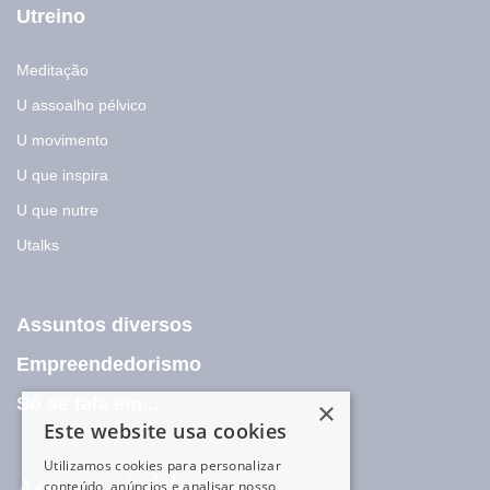
Utreino
Meditação
U assoalho pélvico
U movimento
U que inspira
U que nutre
Utalks
Assuntos diversos
Empreendedorismo
Só se fala em...
×
Este website usa cookies
Utilizamos cookies para personalizar
Acesso rápido
conteúdo, anúncios e analisar nosso