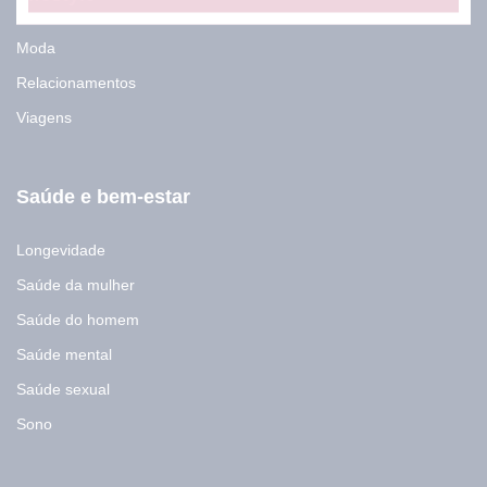
-
m
Moda
a
i
Relacionamentos
l
Viagens
Saúde e bem-estar
Longevidade
Saúde da mulher
Saúde do homem
Saúde mental
Saúde sexual
Sono