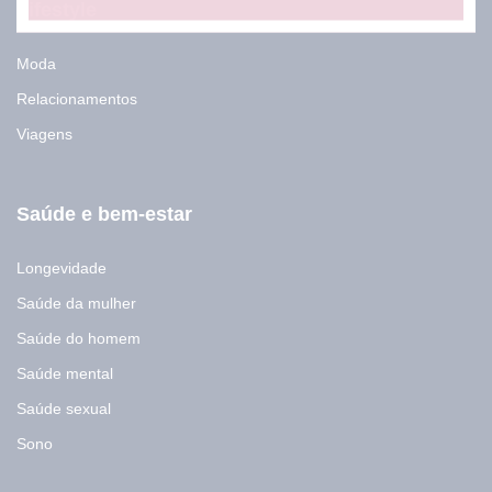
E
Lifestyle
-
m
a
Moda
i
Relacionamentos
l
Viagens
Saúde e bem-estar
Longevidade
Saúde da mulher
Saúde do homem
Saúde mental
Saúde sexual
Sono