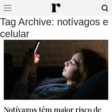
Tag Archive: notívagos e
celular
Notívagos têm maior risco de