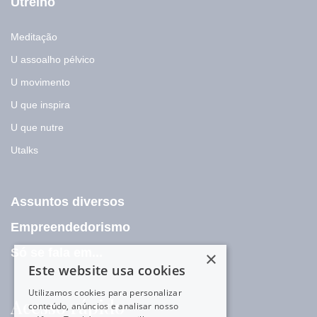
Utreino
Meditação
U assoalho pélvico
U movimento
U que inspira
U que nutre
Utalks
Assuntos diversos
Empreendedorismo
Só se fala em...
×
Este website usa cookies
Utilizamos cookies para personalizar
Acesso rápido
conteúdo, anúncios e analisar nosso