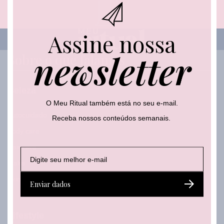
m
a
i
Assine nossa
l
newsletter
Sobre o que falamos
Beleza
O Meu Ritual também está no seu e-mail.
Autocuidado
Receba nossos conteúdos semanais.
Body care
Hair care
E
E
E
-
-
-
Make
m
m
m
a
Skincare
a
a
Enviar dados
i
i
i
l
l
l
*
E
Lifestyle
-