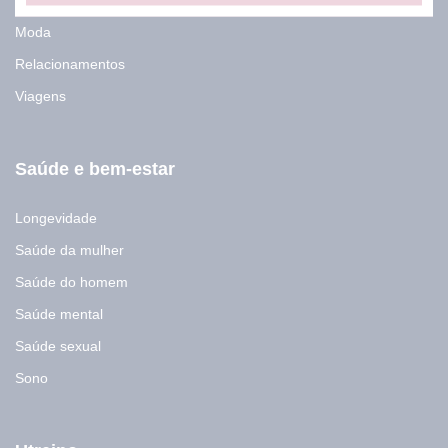
m
a
Moda
i
l
Relacionamentos
E
Viagens
-
m
a
i
Saúde e bem-estar
l
Longevidade
Saúde da mulher
Saúde do homem
Saúde mental
Saúde sexual
Sono