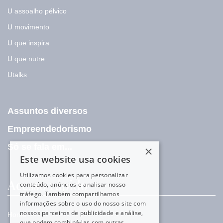
U assoalho pélvico
U movimento
U que inspira
U que nutre
Utalks
Assuntos diversos
Empreendedorismo
Só se fala em...
×
Este website usa cookies
Utilizamos cookies para personalizar
Acesso rápido
conteúdo, anúncios e analisar nosso
tráfego. Também compartilhamos
informações sobre o uso do nosso site com
nossos parceiros de publicidade e análise,
Home
que podem combiná-las com outras