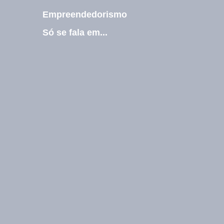
l
Empreendedorismo
E
-
Só se fala em...
m
a
i
l