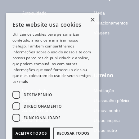
a
i
Autocuidado
Moda
l
×
Body care
Relacionamentos
Este website usa cookies
Hair care
Viagens
Utilizamos cookies para personalizar
conteúdo, anúncios e analisar nosso
Make
tráfego. Também compartilhamos
informações sobre o uso do nosso site com
Skincare
nossos parceiros de publicidade e análise,
que podem combiná-las com outras
informações que você forneceu a eles ou
Saúde e bem-estar
Utreino
que eles coletaram do uso de seus serviços.
Ler mais
Longevidade
Meditação
DESEMPENHO
Saúde da mulher
U assoalho pélvico
DIRECIONAMENTO
Saúde do homem
U movimento
FUNCIONALIDADE
Saúde mental
U que inspira
Saúde sexual
U que nutre
ACEITAR TODOS
RECUSAR TODOS