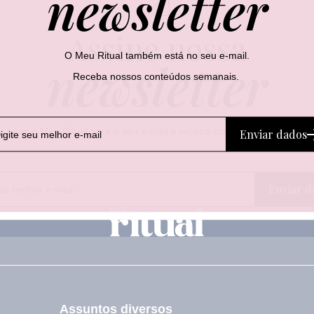
newsletter
Assine nossa
O Meu Ritual também está no seu e-mail.
newsletter
Receba nossos conteúdos semanais.
Leve o Meu Ritual para o seu e-mail e receba conteúdos semanais.
Enviar dados
E
E
Enviar d
-
-
m
m
a
a
i
i
l
l
E
-
m
a
Assuntos diversos
i