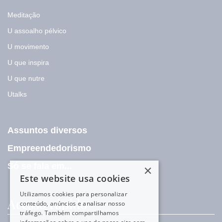
Meditação
U assoalho pélvico
U movimento
U que inspira
U que nutre
Utalks
Assuntos diversos
Empreendedorismo
Só se fala em...
×
Este website usa cookies
Utilizamos cookies para personalizar
Acesso rápido
conteúdo, anúncios e analisar nosso
tráfego. Também compartilhamos