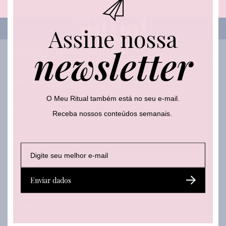
i
l
*
Assine nossa
Sobre o que falamos
newsletter
Beleza
O Meu Ritual também está no seu e-mail.
Autocuidado
Receba nossos conteúdos semanais.
Body care
Hair care
E
E
Make
-
-
m
m
Skincare
a
a
Enviar dados
i
i
l
l
*
Lifestyle