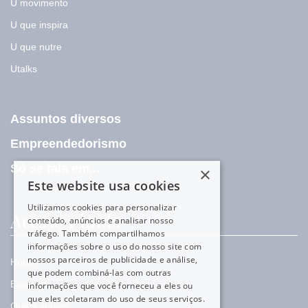
U movimento
U que inspira
U que nutre
Utalks
Assuntos diversos
Empreendedorismo
Só se fala em...
×
Este website usa cookies
Utilizamos cookies para personalizar
Acesso rápido
conteúdo, anúncios e analisar nosso
tráfego. Também compartilhamos
informações sobre o uso do nosso site com
nossos parceiros de publicidade e análise,
Home
que podem combiná-las com outras
Equipe
informações que você forneceu a eles ou
que eles coletaram do uso de seus serviços.
Quem somos