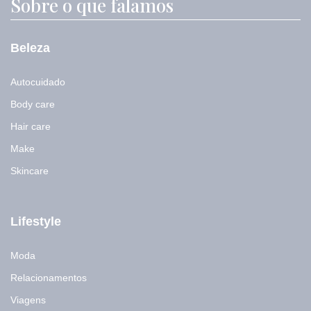
Sobre o que falamos
a
i
l
Beleza
Autocuidado
Body care
Hair care
Make
Skincare
Lifestyle
Moda
Relacionamentos
Viagens