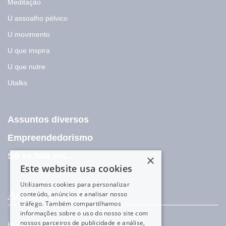
Meditação
U assoalho pélvico
U movimento
U que inspira
U que nutre
Utalks
Assuntos diversos
Empreendedorismo
Só se fala em...
×
Este website usa cookies
Utilizamos cookies para personalizar
Acesso rápido
conteúdo, anúncios e analisar nosso
tráfego. Também compartilhamos
informações sobre o uso do nosso site com
nossos parceiros de publicidade e análise,
Home