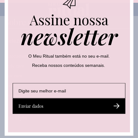
Assine nossa
Sobre o que falamos
newsletter
Beleza
O Meu Ritual também está no seu e-mail.
Autocuidado
Receba nossos conteúdos semanais.
Body care
Hair care
E
E
Make
-
-
Skincare
m
m
a
a
Enviar dados
i
i
l
l
Lifestyle
*
Moda