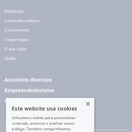
Meditação
U assoalho pélvico
U movimento
U que inspira
U que nutre
Utalks
Assuntos diversos
Empreendedorismo
Só se fala em...
×
Este website usa cookies
Utilizamos cookies para personalizar
Acesso rápido
conteúdo, anúncios e analisar nosso
tráfego. Também compartilhamos