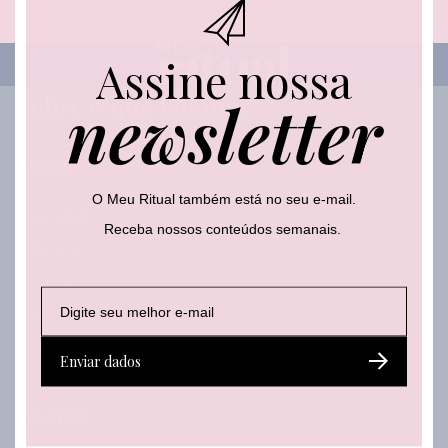
i
l
*
Assine nossa
newsletter
Sobre o que falamos
Beleza
O Meu Ritual também está no seu e-mail.
Autocuidado
Receba nossos conteúdos semanais.
Body care
Hair care
E
E
E
Make
-
-
-
m
m
m
Skincare
a
a
a
Enviar dados
i
i
i
l
l
l
*
E
Lifestyle
-
m