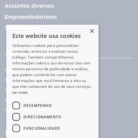
Assuntos diversos
Empreendedorismo
Só se fala em...
×
Este website usa cookies
Utilizamos cookies para personalizar
Acesso rápido
conteúdo, anúncios e analisar nosso
tráfego. Também compartilhamos
informações sobre o uso do nosso site com
nossos parceiros de publicidade e análise,
Home
que podem combiná-las com outras
Equipe
informações que você forneceu a eles ou
que eles coletaram do uso de seus serviços.
Quem somos
Ler mais
Contato
DESEMPENHO
Cadastre-se e fique por dentro!
DIRECIONAMENTO
FUNCIONALIDADE
Redes Sociais