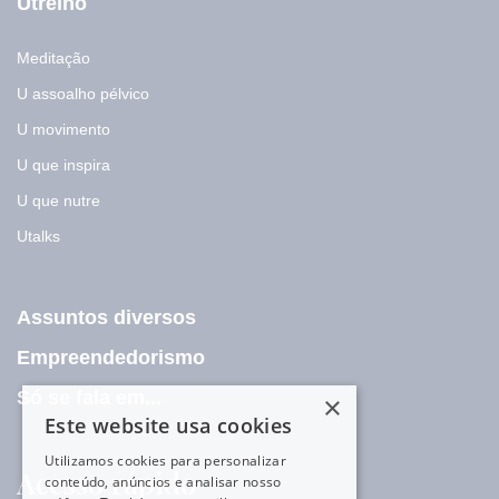
Utreino
Meditação
U assoalho pélvico
U movimento
U que inspira
U que nutre
Utalks
Assuntos diversos
Empreendedorismo
Só se fala em...
×
Este website usa cookies
Utilizamos cookies para personalizar
Acesso rápido
conteúdo, anúncios e analisar nosso