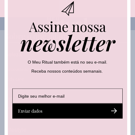
Assine nossa
newsletter
Sobre o que falamos
Beleza
O Meu Ritual também está no seu e-mail.
Autocuidado
Receba nossos conteúdos semanais.
Body care
Hair care
E
E
E
-
-
-
Make
m
m
m
a
Skincare
a
a
Enviar dados
i
i
i
l
l
l
*
E
Lifestyle
-