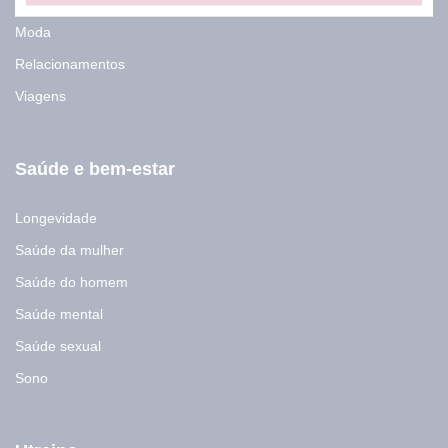
m
a
Moda
i
l
Relacionamentos
E
Viagens
-
m
a
i
Saúde e bem-estar
l
Longevidade
Saúde da mulher
Saúde do homem
Saúde mental
Saúde sexual
Sono