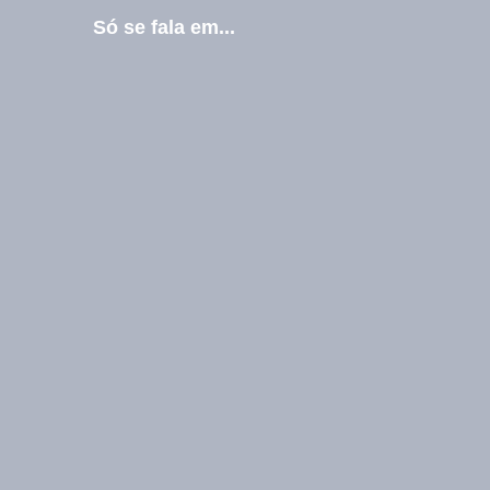
-
Só se fala em...
m
a
i
l