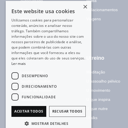
Autocuidado
Moda
×
Body care
Relacionamentos
Este website usa cookies
Hair care
Viagens
Utilizamos cookies para personalizar
conteúdo, anúncios e analisar nosso
Make
tráfego. Também compartilhamos
informações sobre o uso do nosso site com
Skincare
nossos parceiros de publicidade e análise,
que podem combiná-las com outras
informações que você forneceu a eles ou
Saúde e bem-estar
Utreino
que eles coletaram do uso de seus serviços.
Ler mais
Longevidade
Meditação
DESEMPENHO
Saúde da mulher
U assoalho pélvico
DIRECIONAMENTO
Saúde do homem
U movimento
FUNCIONALIDADE
Saúde mental
U que inspira
Saúde sexual
U que nutre
ACEITAR TODOS
RECUSAR TODOS
Sono
Utalks
MOSTRAR DETALHES