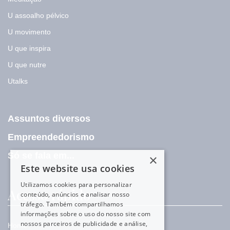
U assoalho pélvico
U movimento
U que inspira
U que nutre
Utalks
Assuntos diversos
Empreendedorismo
Só se fala em...
×
Este website usa cookies
Utilizamos cookies para personalizar
Acesso rápido
conteúdo, anúncios e analisar nosso
tráfego. Também compartilhamos
informações sobre o uso do nosso site com
nossos parceiros de publicidade e análise,
Home