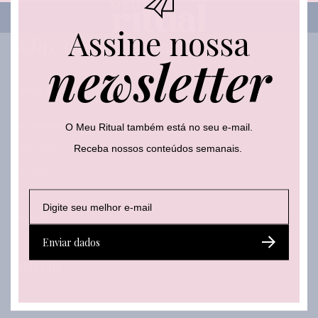
l
Assine nossa
Sobre o que falamos
newsletter
Beleza
Autocuidado
O Meu Ritual também está no seu e-mail.
Receba nossos conteúdos semanais.
Body care
Hair care
Make
E
E
*
-
-
*
Skincare
m
m
E
a
a
-
Enviar dados
i
i
m
l
l
a
Lifestyle
*
i
l
Moda