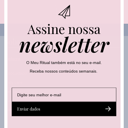
Assine nossa
newsletter
Sobre o que falamos
Beleza
O Meu Ritual também está no seu e-mail.
Receba nossos conteúdos semanais.
Autocuidado
Body care
E
E
*
Hair care
-
-
*
m
Make
m
*
a
a
Enviar dados
Skincare
i
i
l
l
*