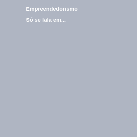
l
Empreendedorismo
E
-
Só se fala em...
m
a
i
l