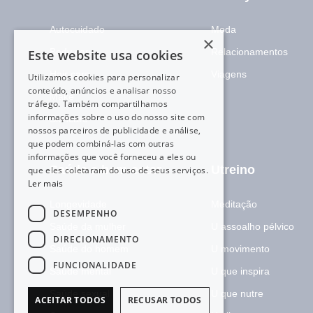
Autocuidado
Moda
×
Body care
Relacionamentos
Este website usa cookies
Hair care
Viagens
Utilizamos cookies para personalizar
conteúdo, anúncios e analisar nosso
Make
tráfego. Também compartilhamos
informações sobre o uso do nosso site com
Skincare
nossos parceiros de publicidade e análise,
que podem combiná-las com outras
informações que você forneceu a eles ou
Saúde e bem-estar
Utreino
que eles coletaram do uso de seus serviços.
Ler mais
Longevidade
Meditação
DESEMPENHO
Saúde da mulher
U assoalho pélvico
DIRECIONAMENTO
Saúde do homem
U movimento
FUNCIONALIDADE
Saúde mental
U que inspira
Saúde sexual
U que nutre
ACEITAR TODOS
RECUSAR TODOS