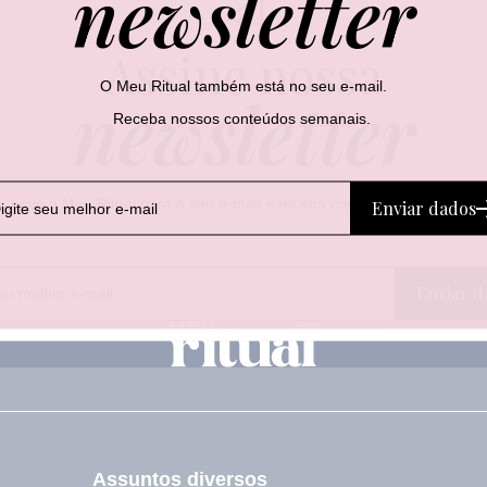
newsletter
Assine nossa
O Meu Ritual também está no seu e-mail.
newsletter
Receba nossos conteúdos semanais.
Leve o Meu Ritual para o seu e-mail e receba conteúdos semanais.
Enviar dados
E
E
Enviar d
-
-
m
m
a
a
i
i
l
l
E
-
m
a
Assuntos diversos
i