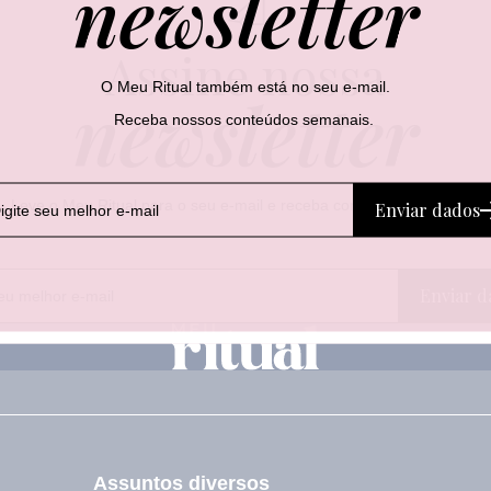
newsletter
Assine nossa
O Meu Ritual também está no seu e-mail.
newsletter
Receba nossos conteúdos semanais.
Leve o Meu Ritual para o seu e-mail e receba conteúdos semanais.
Enviar dados
*
E
Enviar d
*
-
E
m
-
a
m
i
a
l
i
l
Assuntos diversos