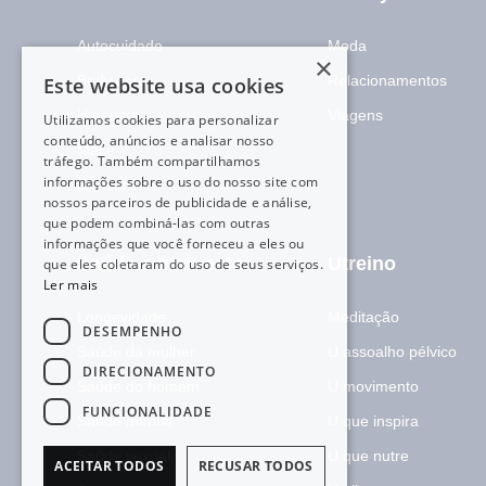
Autocuidado
Moda
×
Body care
Relacionamentos
Este website usa cookies
Hair care
Viagens
Utilizamos cookies para personalizar
conteúdo, anúncios e analisar nosso
Make
tráfego. Também compartilhamos
informações sobre o uso do nosso site com
Skincare
nossos parceiros de publicidade e análise,
que podem combiná-las com outras
informações que você forneceu a eles ou
Saúde e bem-estar
Utreino
que eles coletaram do uso de seus serviços.
Ler mais
Longevidade
Meditação
DESEMPENHO
Saúde da mulher
U assoalho pélvico
DIRECIONAMENTO
Saúde do homem
U movimento
FUNCIONALIDADE
Saúde mental
U que inspira
Saúde sexual
U que nutre
ACEITAR TODOS
RECUSAR TODOS