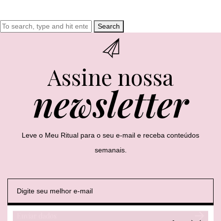
Search
Assine nossa
newsletter
Leve o Meu Ritual para o seu e-mail e receba conteúdos
semanais.
E
E
E
-
-
-
m
m
m
a
a
a
Enviar dados
i
i
i