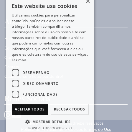
×
Este website usa cookies
Utilizamos cookies para personalizar
Acesso rápido
conteúdo, anúncios e analisar nosso
tráfego. Também compartilhamos
informações sobre o uso do nosso site com
nossos parceiros de publicidade e análise,
Home
que podem combiná-las com outras
Equipe
informações que você forneceu a eles ou
que eles coletaram do uso de seus serviços.
Quem somos
Ler mais
Contato
DESEMPENHO
Cadastre-se e fique por dentro!
DIRECIONAMENTO
FUNCIONALIDADE
Redes Sociais
ACEITAR TODOS
RECUSAR TODOS
MOSTRAR DETALHES
Meu Ritual 2025 - Todos os direitos reservados.
POWERED BY COOKIESCRIPT
Política de Privacidade e Cookies
Termos de Uso