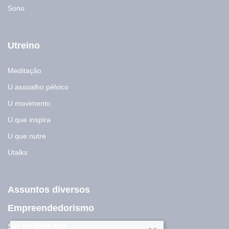
Sono
Utreino
Meditação
U assoalho pélvico
U movimento
U que inspira
U que nutre
Utalks
Assuntos diversos
Empreendedorismo
Só se fala em...