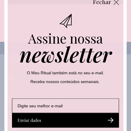
Fechar
l
l
l
*
E
-
m
a
Assine nossa
i
l
newsletter
E
-
m
Sobre o que falamos
a
i
l
O Meu Ritual também está no seu e-mail.
Beleza
Receba nossos conteúdos semanais.
Autocuidado
E
E
E
Body care
-
-
-
Hair care
m
m
m
a
a
a
Enviar dados
Make
i
i
i
l
l
l
Skincare