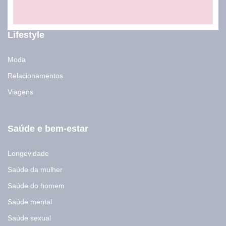
*
*
E
-
Lifestyle
m
a
i
Moda
l
Relacionamentos
Viagens
Saúde e bem-estar
Longevidade
Saúde da mulher
Saúde do homem
Saúde mental
Saúde sexual