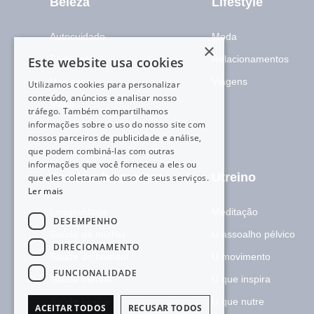
Beleza
Lifestyle
Autocuidado
Moda
×
Body care
Relacionamentos
Este website usa cookies
Hair care
Viagens
Utilizamos cookies para personalizar
conteúdo, anúncios e analisar nosso
Make
tráfego. Também compartilhamos
informações sobre o uso do nosso site com
Skincare
nossos parceiros de publicidade e análise,
que podem combiná-las com outras
informações que você forneceu a eles ou
Saúde e bem-estar
Utreino
que eles coletaram do uso de seus serviços.
Ler mais
Longevidade
Meditação
DESEMPENHO
Saúde da mulher
U assoalho pélvico
DIRECIONAMENTO
Saúde do homem
U movimento
FUNCIONALIDADE
Saúde mental
U que inspira
Saúde sexual
U que nutre
ACEITAR TODOS
RECUSAR TODOS