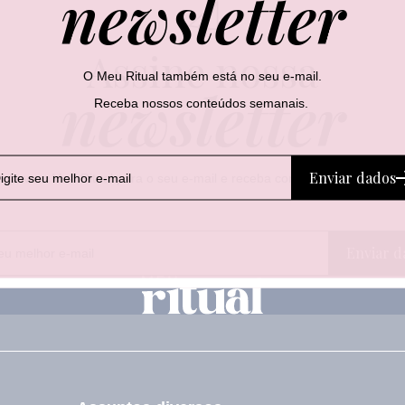
newsletter
Assine nossa
O Meu Ritual também está no seu e-mail.
newsletter
Receba nossos conteúdos semanais.
Enviar dados
Leve o Meu Ritual para o seu e-mail e receba conteúdos semanais.
E
E
Enviar d
-
-
m
m
a
a
i
i
l
l
E
-
m
a