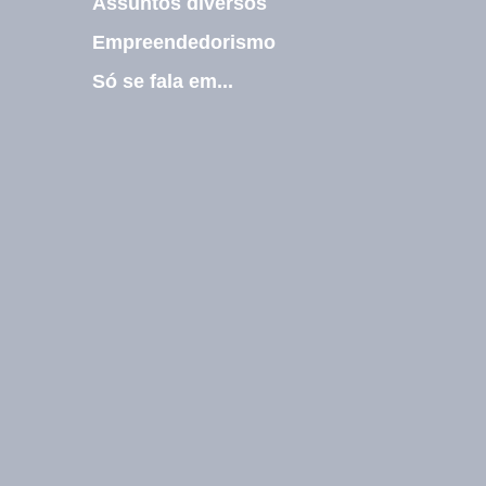
Assuntos diversos
i
l
Empreendedorismo
*
Só se fala em...