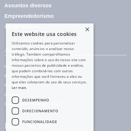
Assuntos diversos
Empreendedorismo
Só se fala em...
×
Este website usa cookies
Utilizamos cookies para personalizar
Acesso rápido
conteúdo, anúncios e analisar nosso
tráfego. Também compartilhamos
informações sobre o uso do nosso site com
nossos parceiros de publicidade e análise,
Home
que podem combiná-las com outras
Equipe
informações que você forneceu a eles ou
que eles coletaram do uso de seus serviços.
Quem somos
Ler mais
Contato
DESEMPENHO
Cadastre-se e fique por dentro!
DIRECIONAMENTO
FUNCIONALIDADE
Redes Sociais