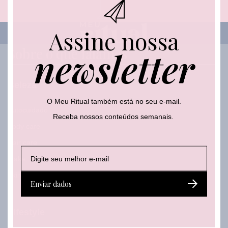
a
i
l
Assine nossa
newsletter
Sobre o que falamos
Beleza
O Meu Ritual também está no seu e-mail.
Autocuidado
Receba nossos conteúdos semanais.
Body care
Hair care
E
*
E
Make
-
E
-
m
-
m
Skincare
a
m
a
Enviar dados
i
a
i
l
i
l
*
l
Lifestyle
*