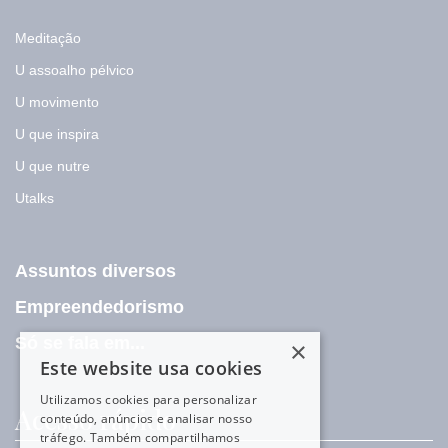
Meditação
U assoalho pélvico
U movimento
U que inspira
U que nutre
Utalks
Assuntos diversos
Empreendedorismo
Só se fala em...
×
Este website usa cookies
Utilizamos cookies para personalizar
Acesso rápido
conteúdo, anúncios e analisar nosso
tráfego. Também compartilhamos