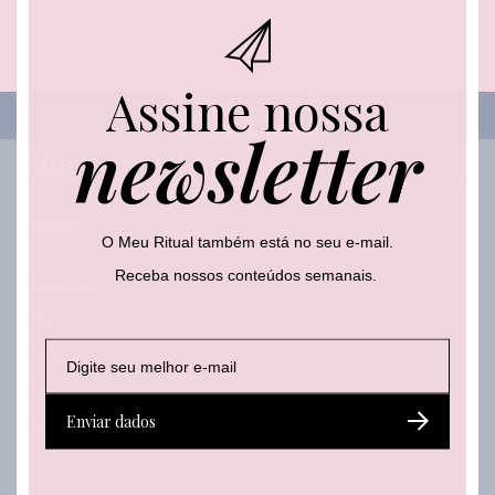
-
m
a
i
Assine nossa
l
newsletter
Sobre o que falamos
Beleza
O Meu Ritual também está no seu e-mail.
Receba nossos conteúdos semanais.
Autocuidado
Body care
E
E
E
Hair care
-
-
-
m
Make
m
m
a
a
a
Enviar dados
Skincare
i
i
i
l
l
l
*
*