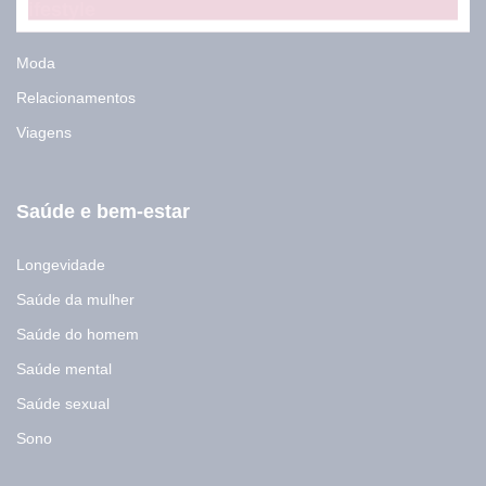
E
Lifestyle
-
m
a
Moda
i
Relacionamentos
l
Viagens
Saúde e bem-estar
Longevidade
Saúde da mulher
Saúde do homem
Saúde mental
Saúde sexual
Sono