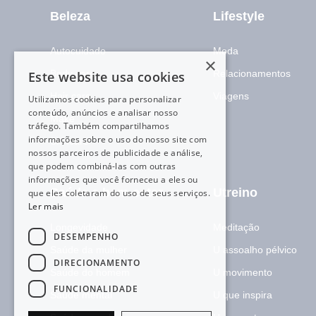
Beleza
Lifestyle
Autocuidado
Moda
×
Body care
Relacionamentos
Este website usa cookies
Hair care
Viagens
Utilizamos cookies para personalizar
conteúdo, anúncios e analisar nosso
Make
tráfego. Também compartilhamos
informações sobre o uso do nosso site com
Skincare
nossos parceiros de publicidade e análise,
que podem combiná-las com outras
informações que você forneceu a eles ou
Saúde e bem-estar
Utreino
que eles coletaram do uso de seus serviços.
Ler mais
Longevidade
Meditação
DESEMPENHO
Saúde da mulher
U assoalho pélvico
DIRECIONAMENTO
Saúde do homem
U movimento
FUNCIONALIDADE
Saúde mental
U que inspira