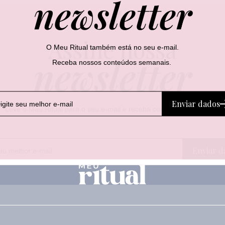
newsletter
Assine nossa
O Meu Ritual também está no seu e-mail.
newsletter
Receba nossos conteúdos semanais.
Enviar dados
Leve o Meu Ritual para o seu e-mail e receba conteúdos semanais.
E
*
Enviar d
-
E
m
-
a
m
i
a
l
i
l
*