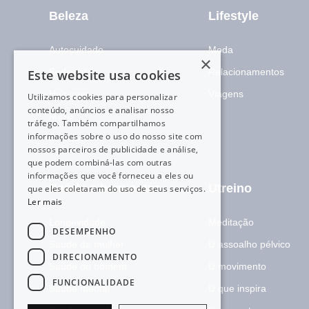
Beleza
Lifestyle
Autocuidado
Moda
×
Body care
Relacionamentos
Este website usa cookies
Hair care
Viagens
Utilizamos cookies para personalizar
conteúdo, anúncios e analisar nosso
Make
tráfego. Também compartilhamos
informações sobre o uso do nosso site com
Skincare
nossos parceiros de publicidade e análise,
que podem combiná-las com outras
informações que você forneceu a eles ou
Saúde e bem-estar
Utreino
que eles coletaram do uso de seus serviços.
Ler mais
Longevidade
Meditação
DESEMPENHO
Saúde da mulher
U assoalho pélvico
DIRECIONAMENTO
Saúde do homem
U movimento
FUNCIONALIDADE
Saúde mental
U que inspira