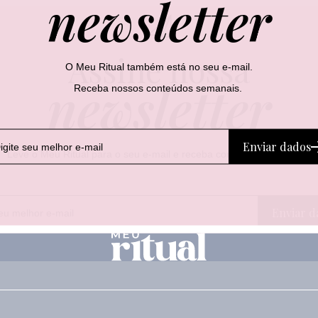
newsletter
Assine nossa
O Meu Ritual também está no seu e-mail.
newsletter
Receba nossos conteúdos semanais.
Enviar dados
Leve o Meu Ritual para o seu e-mail e receba conteúdos semanais.
*
E
Enviar d
E
-
-
m
m
a
a
i
i
l
l
E
-