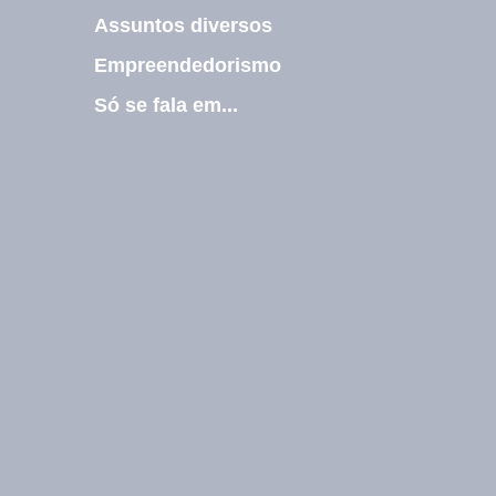
m
Assuntos diversos
a
i
Empreendedorismo
l
Só se fala em...