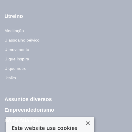
Utreino
Meditação
U assoalho pélvico
U movimento
U que inspira
U que nutre
Utalks
Assuntos diversos
Empreendedorismo
Só se fala em...
×
Este website usa cookies