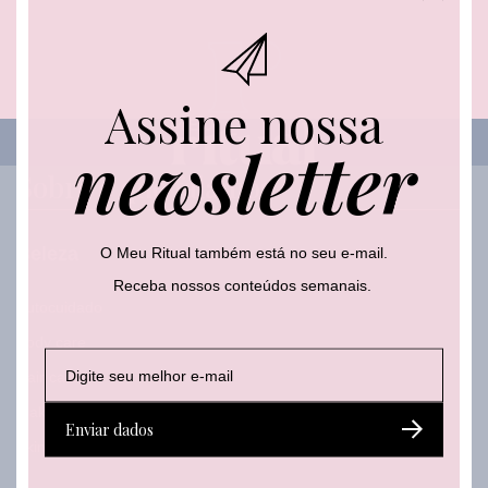
*
E
-
m
a
i
Assine nossa
l
E
newsletter
-
m
Sobre o que falamos
a
i
l
O Meu Ritual também está no seu e-mail.
Beleza
Receba nossos conteúdos semanais.
Autocuidado
Body care
E
E
-
Hair care
-
m
m
Make
a
a
Enviar dados
i
i
Skincare
l
l
*