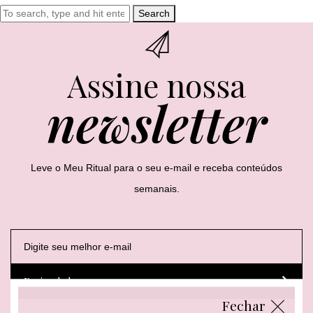
Search
Assine nossa
newsletter
Leve o Meu Ritual para o seu e-mail e receba conteúdos
semanais.
E
E
E
-
-
-
m
m
m
a
a
a
Enviar dados
i
i
i
l
l
l
Fechar