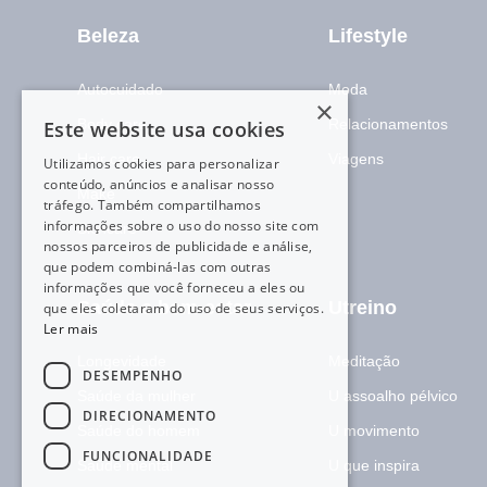
Beleza
Lifestyle
Autocuidado
Moda
×
Body care
Relacionamentos
Este website usa cookies
Hair care
Viagens
Utilizamos cookies para personalizar
conteúdo, anúncios e analisar nosso
Make
tráfego. Também compartilhamos
informações sobre o uso do nosso site com
Skincare
nossos parceiros de publicidade e análise,
que podem combiná-las com outras
informações que você forneceu a eles ou
Saúde e bem-estar
Utreino
que eles coletaram do uso de seus serviços.
Ler mais
Longevidade
Meditação
DESEMPENHO
Saúde da mulher
U assoalho pélvico
DIRECIONAMENTO
Saúde do homem
U movimento
FUNCIONALIDADE
Saúde mental
U que inspira