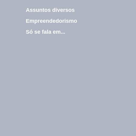
m
Assuntos diversos
a
i
Empreendedorismo
l
Só se fala em...