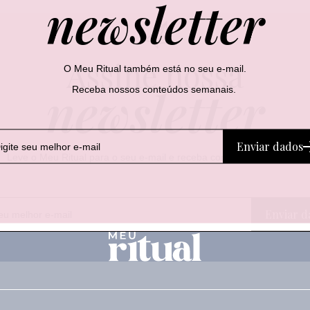
newsletter
Assine nossa
O Meu Ritual também está no seu e-mail.
newsletter
Receba nossos conteúdos semanais.
Enviar dados
Leve o Meu Ritual para o seu e-mail e receba conteúdos semanais.
E
E
Enviar d
-
-
m
m
a
a
i
i
l
l
*
E
-