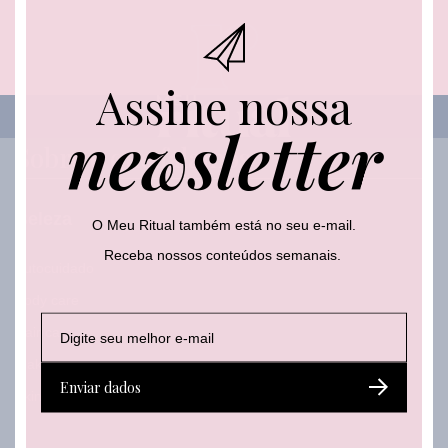
-
m
a
i
Assine nossa
l
*
newsletter
Sobre o que falamos
Beleza
O Meu Ritual também está no seu e-mail.
Receba nossos conteúdos semanais.
Autocuidado
Body care
E
E
Hair care
-
-
m
m
Make
a
a
Enviar dados
i
Skincare
i
l
l
*