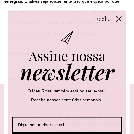
energias.
E talvez seja exatamente isso que explica por que
tantas pessoas, como Juliana, se deslocam quilômetros em
Fechar
busca dessa vivência: porque no fim, o que se leva não é só a
música, mas a sensação de estar vivo e presente.
Assine nossa
Compartilhe:
newsletter
Patrocinado
O Meu Ritual também está no seu e-mail.
Receba nossos conteúdos semanais.
E
E
E
-
-
-
m
m
m