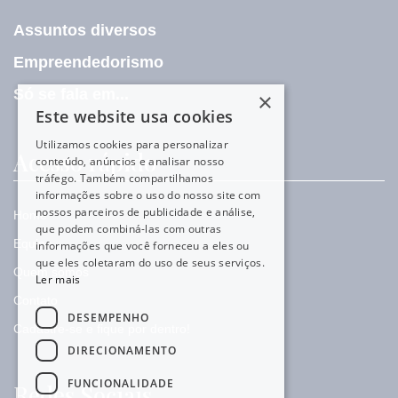
Assuntos diversos
Empreendedorismo
Só se fala em...
×
Este website usa cookies
Utilizamos cookies para personalizar
Acesso rápido
conteúdo, anúncios e analisar nosso
tráfego. Também compartilhamos
informações sobre o uso do nosso site com
nossos parceiros de publicidade e análise,
Home
que podem combiná-las com outras
Equipe
informações que você forneceu a eles ou
que eles coletaram do uso de seus serviços.
Quem somos
Ler mais
Contato
DESEMPENHO
Cadastre-se e fique por dentro!
DIRECIONAMENTO
FUNCIONALIDADE
Redes Sociais