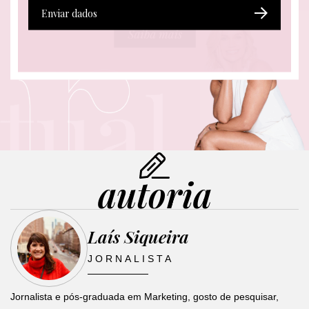
a
a
a
Enviar dados
i
i
i
l
l
l
*
*
E
-
m
a
i
l
autoria
Laís Siqueira
JORNALISTA
Jornalista e pós-graduada em Marketing, gosto de pesquisar,