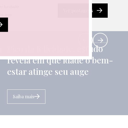
ter fundado
Ver postagens
tos que
a
Pico da felicidade: estudo
revela em que idade o bem-
estar atinge seu auge
Saiba mais