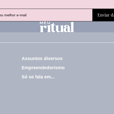
E
E
Enviar d
-
-
m
m
a
a
i
i
l
l
E
-
m
a
Assuntos diversos
i
l
Empreendedorismo
E
-
Só se fala em...
m
a
i
l