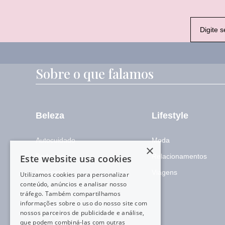
E
-
m
a
i
l
Sobre o que falamos
*
Beleza
Lifestyle
Autocuidado
Moda
×
Body care
Relacionamentos
Este website usa cookies
Hair care
Viagens
Utilizamos cookies para personalizar
conteúdo, anúncios e analisar nosso
Make
tráfego. Também compartilhamos
informações sobre o uso do nosso site com
Skincare
nossos parceiros de publicidade e análise,
que podem combiná-las com outras