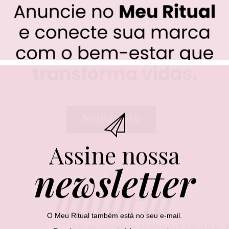
Assine nossa
newsletter
autoria
O Meu Ritual também está no seu e-mail.
Atriz, apresentadora, empresária e palestrante, 