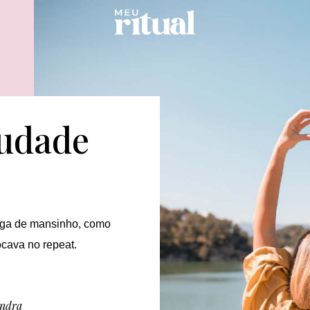
audade
ega de mansinho, como
ocava no repeat.
andra