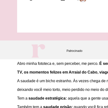
Patrocinado
Abro minha fototeca e, sem perceber, me perco.
É se
TV, os momentos felizes em Arraial do Cabo, via
A saudade é um bicho estranho. Às vezes chega de 
deixando você meio torto, meio perdido no meio do d
Tem a
saudade estratégica:
aquela que a gente usa
Também tem a
saudade prisão:
quando você fica re