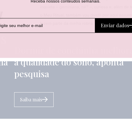
Receba nossos conteúdos semanais.
a
inquieta – geminiana, né? –, curiosa e, além de 
o Meu Ritual, também vou dividir por aqui assun
fazem parte da minha rotina.
Enviar dados
A
os
Dormir de conchinha melhor
ma
a qualidade do sono, aponta
pesquisa
Saiba mais