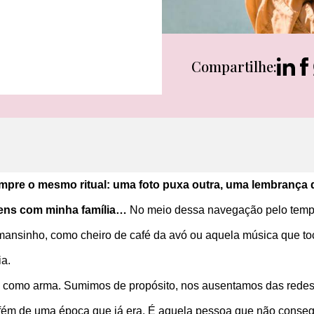
Compartilhe:
mpre o mesmo ritual: uma foto puxa outra, uma lembrança d
gens com minha família…
No meio dessa navegação pelo tempo
mansinho, como cheiro de café da avó ou aquela música que t
ia.
 como arma. Sumimos de propósito, nos ausentamos das redes, 
fém de uma época que já era. É aquela pessoa que não consegue