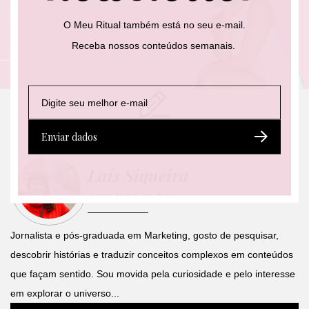
O Meu Ritual também está no seu e-mail.
Receba nossos conteúdos semanais.
E
E
*
-
-
E
autoria
m
m
-
a
a
m
Enviar dados
i
i
a
l
l
i
Laís Siqueira
*
l
E
-
JORNALISTA
m
a
i
Jornalista e pós-graduada em Marketing, gosto de pesquisar,
l
descobrir histórias e traduzir conceitos complexos em conteúdos
que façam sentido. Sou movida pela curiosidade e pelo interesse
em explorar o universo...