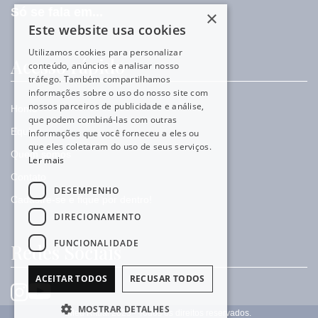
Só se fala em...
×
Este website usa cookies
Utilizamos cookies para personalizar
Acesso rápido
conteúdo, anúncios e analisar nosso
tráfego. Também compartilhamos
informações sobre o uso do nosso site com
nossos parceiros de publicidade e análise,
Home
que podem combiná-las com outras
Equipe
informações que você forneceu a eles ou
que eles coletaram do uso de seus serviços.
Quem somos
Ler mais
Contato
DESEMPENHO
Cadastre-se e fique por dentro!
DIRECIONAMENTO
FUNCIONALIDADE
Redes Sociais
ACEITAR TODOS
RECUSAR TODOS
MOSTRAR DETALHES
Meu Ritual 2025 - Todos os direitos reservados.