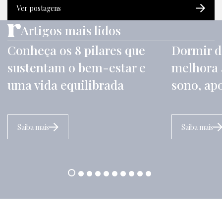
Ver postagens
Artigos mais lidos
Conheça os 8 pilares que
Dormir d
sustentam o bem-estar e
melhora 
uma vida equilibrada
sono, ap
Saiba mais
Saiba mais