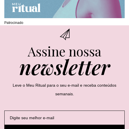
Patrocinado
Assine nossa
newsletter
Leve o Meu Ritual para o seu e-mail e receba conteúdos
semanais.
E
E
E
-
-
-
m
m
m