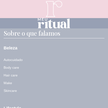
m
a
i
l
E
-
m
Sobre o que falamos
a
i
l
Beleza
Autocuidado
Body care
Hair care
Make
Skincare