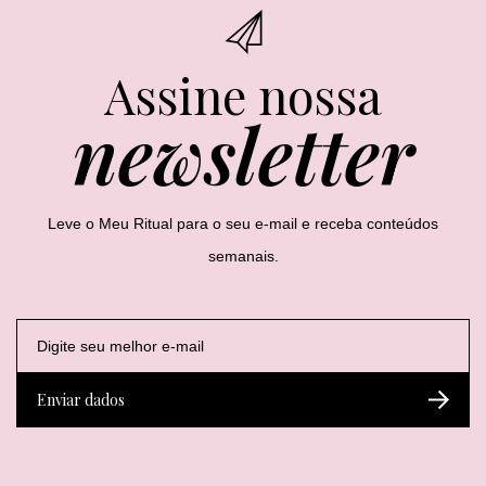
Assine nossa
newsletter
Leve o Meu Ritual para o seu e-mail e receba conteúdos
semanais.
E
E
E
-
-
-
m
m
m
a
a
a
Enviar dados
i
i
i
l
l
l
*
E
-