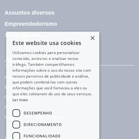
Assuntos diversos
Empreendedorismo
Só se fala em...
×
Este website usa cookies
Utilizamos cookies para personalizar
Acesso rápido
conteúdo, anúncios e analisar nosso
tráfego. Também compartilhamos
informações sobre o uso do nosso site com
nossos parceiros de publicidade e análise,
Home
que podem combiná-las com outras
Equipe
informações que você forneceu a eles ou
que eles coletaram do uso de seus serviços.
Quem somos
Ler mais
Contato
DESEMPENHO
Cadastre-se e fique por dentro!
DIRECIONAMENTO
FUNCIONALIDADE