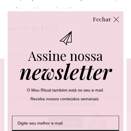
conexão e propósito em cada escolha.
Fechar
Compartilhe:
Assine nossa
Patrocinado
newsletter
O Meu Ritual também está no seu e-mail.
Receba nossos conteúdos semanais.
E
E
*
-
-
E
m
m
-