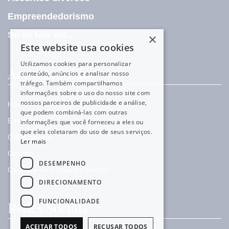
Empreendedorismo
Só se fala em...
×
Este website usa cookies
Utilizamos cookies para personalizar
Acesso rápido
conteúdo, anúncios e analisar nosso
tráfego. Também compartilhamos
informações sobre o uso do nosso site com
nossos parceiros de publicidade e análise,
Home
que podem combiná-las com outras
Equipe
informações que você forneceu a eles ou
que eles coletaram do uso de seus serviços.
Quem somos
Ler mais
Contato
DESEMPENHO
Cadastre-se e fique por dentro!
DIRECIONAMENTO
FUNCIONALIDADE
Redes Sociais
ACEITAR TODOS
RECUSAR TODOS