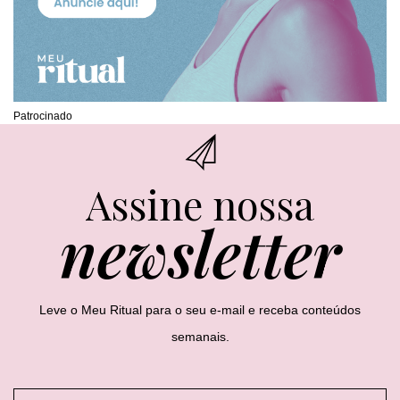
Patrocinado
Assine nossa
newsletter
Leve o Meu Ritual para o seu e-mail e receba conteúdos
semanais.
E
E
E